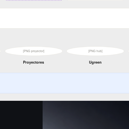
[PNG proyector]
[PNG hub]
Proyectores
Ugreen