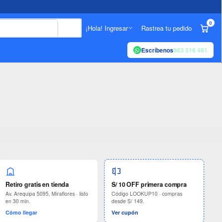
0
¡Hola! Ingresar
Rastrea tu pedido
Escríbenos
983 516 461
ega el mismo día en Li
Retiro gratis en tienda
S/ 10 OFF primera compra
Av. Arequipa 5095, Miraflores · listo
Código LOOKUP10 · compras
en 30 min.
desde S/ 149.
Cómo llegar
Ver cupón