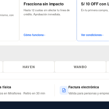
Fracciona sin impacto
S/ 10 OFF con
Hasta 12 cuotas sin afectar tu línea de
En tu primera compra,
crédito. Aprobación inmediata.
 mismo, con
Cómo funciona ›
Ver condiciones ›
HAVEN
WANBO
a física
Factura electrónica
nos en Miraflores · Retiro en 30 min
Válida para personas y empre