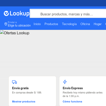
Enviar a
Inicio
Productos
Tecnología
Oficina
Hogar
Elige tu ubicación
Lookup Perú — Tienda d
Envío gratis
Envío Express
En compras desde S/ 189.
Recíbelo hoy mismo pidiendo antes
de la 1:00 p.m.
Mostrar productos
Cómo funciona