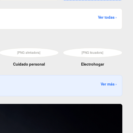
Ver todas ›
[PNG afeitadora]
[PNG licuadora]
Cuidado personal
Electrohogar
Ver más ›