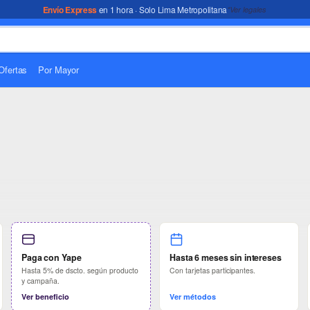
Envío Express
en 1 hora · Solo Lima Metropolitana
*Ver legales
Ofertas
Por Mayor
e tecnología con entr
Paga con Yape
Hasta 6 meses sin intereses
Hasta 5% de dscto. según producto
Con tarjetas participantes.
y campaña.
Ver beneficio
Ver métodos