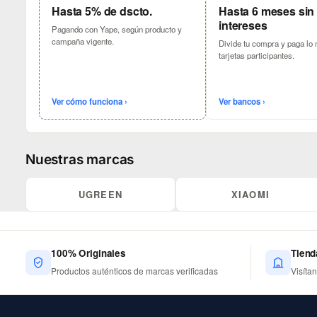
Hasta 5% de dscto.
Hasta 6 meses sin
intereses
Pagando con Yape, según producto y
campaña vigente.
Divide tu compra y paga lo
tarjetas participantes.
Ver cómo funciona ›
Ver bancos ›
Nuestras marcas
UGREEN
XIAOMI
100% Originales
Tiend
Productos auténticos de marcas verificadas
Visíta