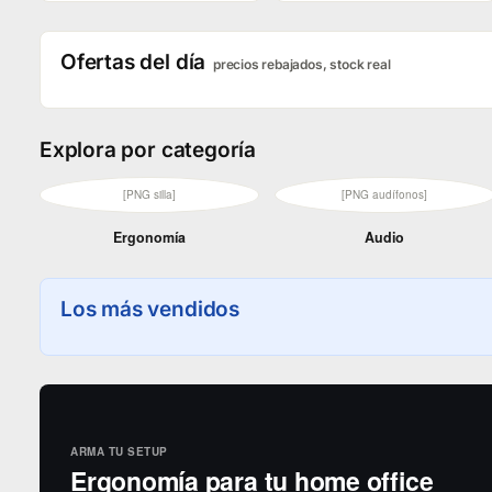
Ofertas del día
precios rebajados, stock real
Explora por categoría
[PNG silla]
[PNG audífonos]
Ergonomía
Audio
Los más vendidos
ARMA TU SETUP
Ergonomía para tu home office