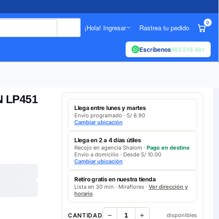
0
¡Hola! Ingresar
Rastrea tu pedido
Escríbenos
983 516 461
N LP451
Llega entre lunes y martes
Envío programado · S/ 8.90
Cambiar ubicación
Llega en 2 a 4 días útiles
Recojo en agencia Shalom ·
Pago en destino
Envío a domicilio · Desde S/ 10.00
Cambiar ubicación
Retíro gratis en nuestra tienda
Lista en 30 min · Miraflores ·
Ver dirección y
horario
CANTIDAD
disponibles