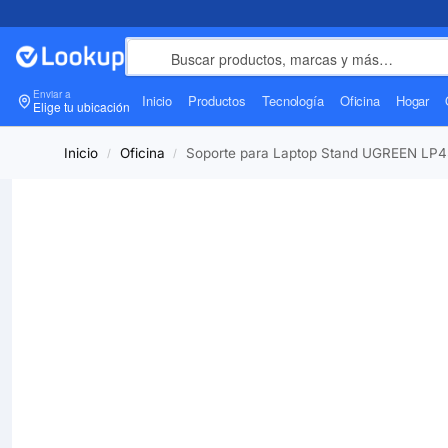
Enviar a
Inicio
Productos
Tecnología
Oficina
Hogar
Elige tu ubicación
Inicio
Oficina
Soporte para Laptop Stand UGREEN LP4
/
/