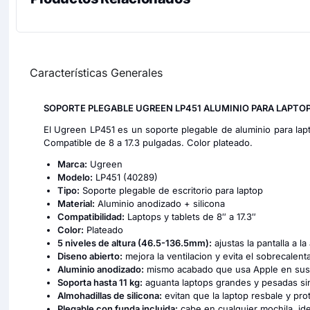
Características Generales
SOPORTE PLEGABLE UGREEN LP451 ALUMINIO PARA LAPTO
El Ugreen LP451 es un soporte plegable de aluminio para lapto
Compatible de 8 a 17.3 pulgadas. Color plateado.
Marca:
Ugreen
Modelo:
LP451 (40289)
Tipo:
Soporte plegable de escritorio para laptop
Material:
Aluminio anodizado + silicona
Compatibilidad:
Laptops y tablets de 8″ a 17.3″
Color:
Plateado
5 niveles de altura (46.5-136.5mm):
ajustas la pantalla a la
Diseno abierto:
mejora la ventilacion y evita el sobrecalent
Aluminio anodizado:
mismo acabado que usa Apple en sus 
Soporta hasta 11 kg:
aguanta laptops grandes y pesadas sin
Almohadillas de silicona:
evitan que la laptop resbale y pro
Plegable con funda incluida:
cabe en cualquier mochila, idea