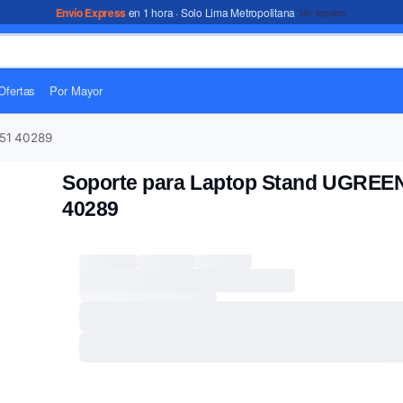
Envío Express
en 1 hora · Solo Lima Metropolitana
*Ver legales
Ofertas
Por Mayor
51 40289
Soporte para Laptop Stand UGREE
40289