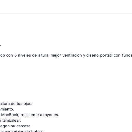
P
p con 5 niveles de altura, mejor ventilacion y diseno portatil con funda
 altura de tus ojos.
amiento.
MacBook, resistente a rayones.
 tambalear.
tegen su carcasa.
l para viajes de trabajo.