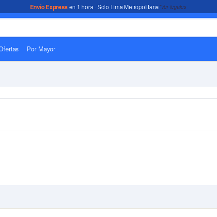
Envío Express
en 1 hora · Solo Lima Metropolitana
*Ver legales
Ofertas
Por Mayor