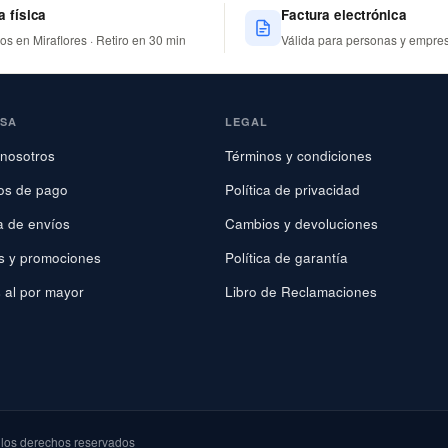
a física
Factura electrónica
nos en Miraflores · Retiro en 30 min
Válida para personas y empre
ESA
LEGAL
nosotros
Términos y condiciones
os de pago
Política de privacidad
ca de envíos
Cambios y devoluciones
s y promociones
Política de garantía
 al por mayor
Libro de Reclamaciones
os derechos reservados