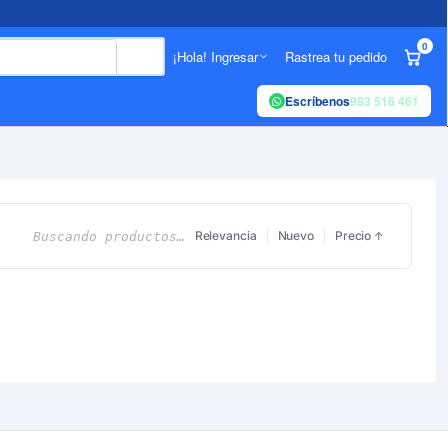
0
¡Hola! Ingresar
Rastrea tu pedido
Escríbenos
983 516 461
Relevancia
Nuevo
Precio
Buscando productos…
↑