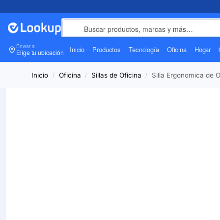
Enviar a
Inicio
Productos
Tecnología
Oficina
Hogar
Elige tu ubicación
Inicio
Oficina
Sillas de Oficina
Silla Ergonomica de 
/
/
/