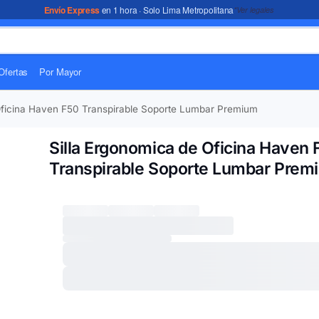
Envío Express
en 1 hora · Solo Lima Metropolitana
*Ver legales
Ofertas
Por Mayor
Oficina Haven F50 Transpirable Soporte Lumbar Premium
Silla Ergonomica de Oficina Haven 
Transpirable Soporte Lumbar Prem