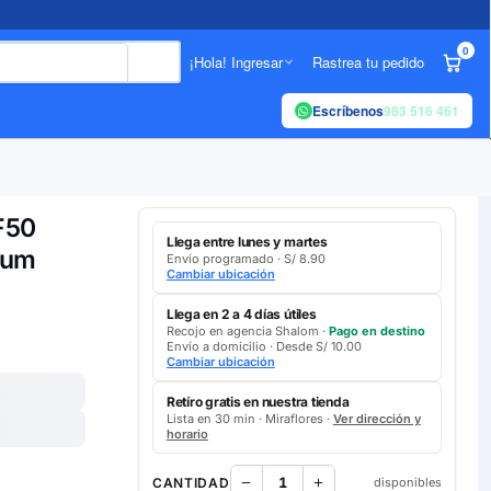
0
¡Hola! Ingresar
Rastrea tu pedido
Escríbenos
983 516 461
F50
Llega entre lunes y martes
ium
Envío programado · S/ 8.90
Cambiar ubicación
Llega en 2 a 4 días útiles
Recojo en agencia Shalom ·
Pago en destino
Envío a domicilio · Desde S/ 10.00
Cambiar ubicación
Retíro gratis en nuestra tienda
Lista en 30 min · Miraflores ·
Ver dirección y
horario
CANTIDAD
disponibles