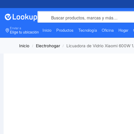
Enviar a
Inicio
Productos
Tecnología
Oficina
Hogar
Elige tu ubicación
Inicio
Electrohogar
Licuadora de Vidrio Xiaomi 600W 1
/
/