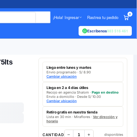
0
¡Hola! Ingresar
Rastrea tu pedido
Escríbenos
983 516 461
5lts
Llega entre lunes y martes
Envío programado · S/ 8.90
Cambiar ubicación
Llega en 2 a 4 días útiles
Recojo en agencia Shalom ·
Pago en destino
Envío a domicilio · Desde S/ 10.00
Cambiar ubicación
Retíro gratis en nuestra tienda
Lista en 30 min · Miraflores ·
Ver dirección y
horario
CANTIDAD
disponibles