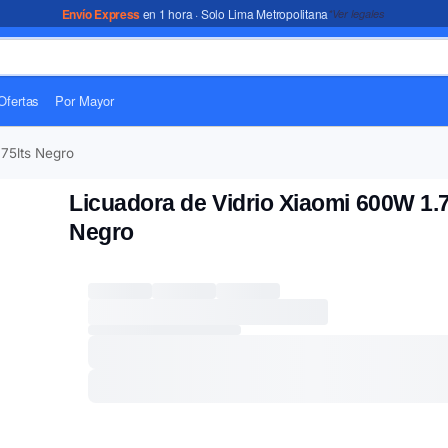
Envío Express
en 1 hora · Solo Lima Metropolitana
*Ver legales
Ofertas
Por Mayor
.75lts Negro
Licuadora de Vidrio Xiaomi 600W 1.7
Negro