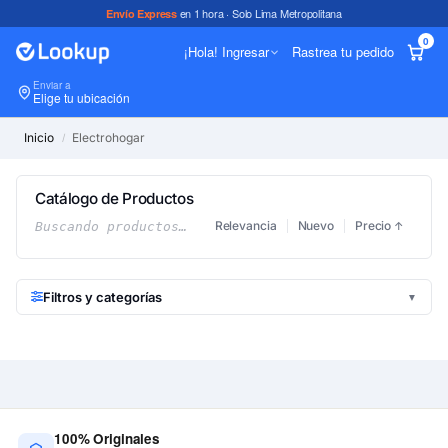
en 1 hora · Solo Lima Metropolitana
Envío Express
0
¡Hola! Ingresar
Rastrea tu pedido
Enviar a
In
Elige tu ubicación
Inicio
Electrohogar
/
Catálogo de Productos
Relevancia
Nuevo
Precio
Buscando productos…
↑
Filtros y categorías
▼
100% Originales