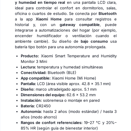
y humedad en tiempo real
en una pantalla LCD clara,
ideal para controlar el confort en dormitorios, salas,
oficina o cuartos de estudio. Se conecta por
Bluetooth
a la app
Xiaomi Home
para consultar registros e
historial y, con un
gateway compatible
, puede
integrarse a automatizaciones del hogar (por ejemplo,
encender humidificador o ventilación cuando el
ambiente cambie). Su diseño de
bajo consumo
usa
batería tipo botón para una autonomía prolongada.
Producto:
Xiaomi Smart Temperature and Humidity
Monitor 3 Mini
Lectura:
temperatura y humedad simultáneas
Conectividad:
Bluetooth (BLE)
App compatible:
Xiaomi Home (Mi Home)
Pantalla:
LCD (área visible aprox. 42.8 × 35.1 mm)
Diseño:
marco ultradelgado aprox. 5.1 mm
Dimensiones del equipo:
62.6 × 53.2 mm
Instalación:
sobremesa o montaje en pared
Batería:
CR2450
Autonomía:
hasta 2 años (modo estándar) / hasta 3
años (modo ahorro)
Rangos de confort referenciales:
19–27 °C y 20%–
85% HR (según guía de bienestar interior)