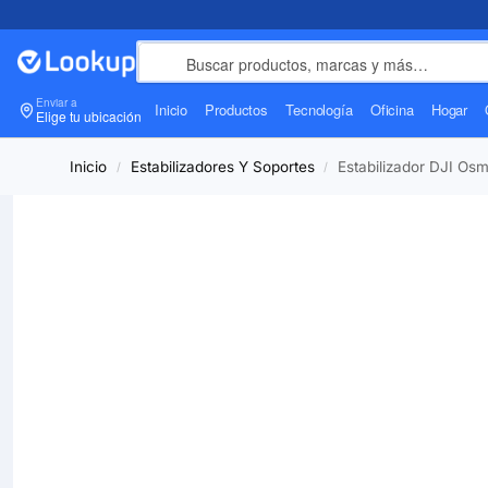
Enviar a
Inicio
Productos
Tecnología
Oficina
Hogar
Elige tu ubicación
Inicio
Estabilizadores Y Soportes
Estabilizador DJI Osm
/
/