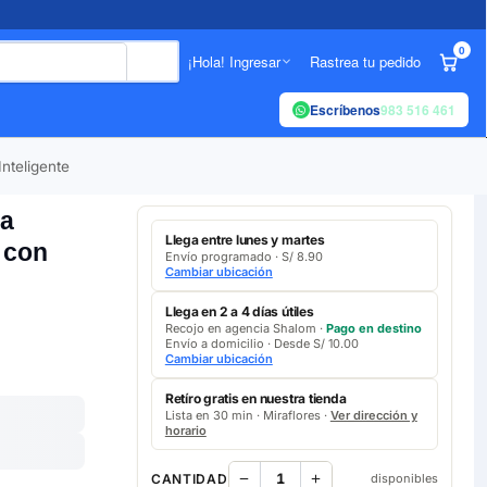
0
¡Hola! Ingresar
Rastrea tu pedido
Escríbenos
983 516 461
nteligente
ra
Llega entre lunes y martes
 con
Envío programado · S/ 8.90
Cambiar ubicación
Llega en 2 a 4 días útiles
Recojo en agencia Shalom ·
Pago en destino
Envío a domicilio · Desde S/ 10.00
Cambiar ubicación
Retíro gratis en nuestra tienda
Lista en 30 min · Miraflores ·
Ver dirección y
horario
CANTIDAD
disponibles