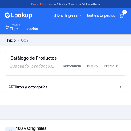
en 1 hora · Solo Lima Metropolitana
Envío Express
0
¡Hola! Ingresar
Rastrea tu pedido
Enviar a
In
Elige tu ubicación
Inicio
QCY
/
Catálogo de Productos
Relevancia
Nuevo
Precio
Buscando productos…
↑
Filtros y categorías
▼
100% Originales