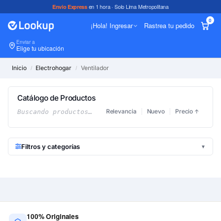
en 1 hora · Solo Lima Metropolitana
Envío Express
0
¡Hola! Ingresar
Rastrea tu pedido
Enviar a
In
Elige tu ubicación
Inicio
Electrohogar
Ventilador
/
/
Catálogo de Productos
Relevancia
Nuevo
Precio
Buscando productos…
↑
Filtros y categorías
▼
100% Originales