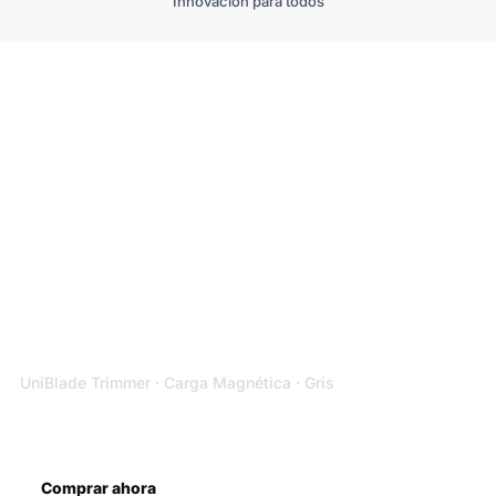
Innovación para todos
XIAOMI
Afeitadora Inalámbrica
XIAOMI
UniBlade Trimmer · Carga Magnética · Gris
S/
129.00
S/ 169.00
Comprar ahora
Más información