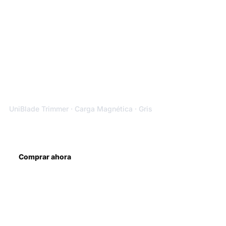
XIAOMI
Afeitadora Inalámbrica
XIAOMI
UniBlade Trimmer · Carga Magnética · Gris
S/
129.00
S/ 169.00
Comprar ahora
Más información