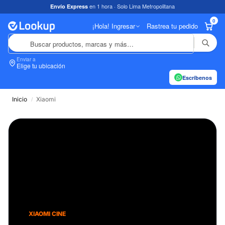
en 1 hora · Solo Lima Metropolitana
Envío Express
0
¡Hola! Ingresar
Rastrea tu pedido
Enviar a
In
Elige tu ubicación
Escríbenos
details
Inicio
Xiaomi
/
XIAOMI CINE