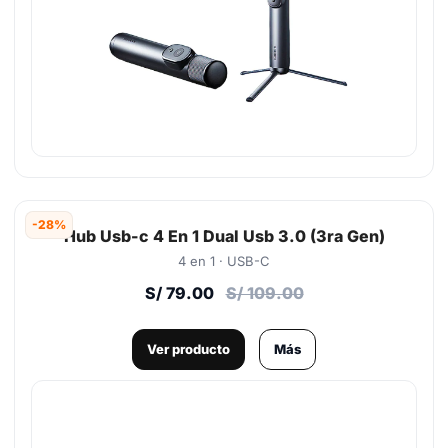
-28%
Hub Usb-c 4 En 1 Dual Usb 3.0 (3ra Gen)
4 en 1 · USB-C
S/ 79.00
S/ 109.00
Ver producto
Más