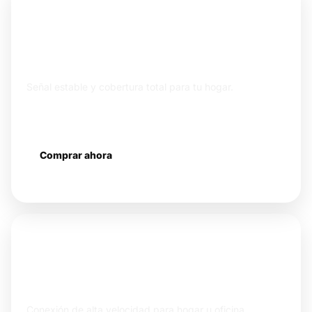
XIAOMI MESH
Router Mesh Wi-Fi AC1200 ·
1200 Mbps Banda Dual
Señal estable y cobertura total para tu hogar.
2.4 GHz + 5 GHz
Tecnología Mesh
Fácil configuración
Comprar ahora
Más información
XIAOMI WI-FI 6
Router Mesh Mi AX3000 NE · Wi-
Fi 6 · 3000 Mbps
Conexión de alta velocidad para hogar u oficina.