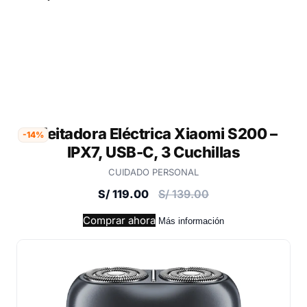
Afeitadora Eléctrica Xiaomi S200 –
-14%
IPX7, USB-C, 3 Cuchillas
CUIDADO PERSONAL
S/ 119.00
S/ 139.00
Comprar ahora
Más información