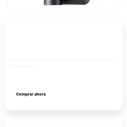
ELECTROHOGAR
Licuadora de Vidrio Xiaomi 600W
· Vaso 1.75 L
Potencia confiable y vaso de vidrio para preparaciones
homogéneas.
600 W
Vaso de vidrio 1.75 L
Múltiples velocidades
Comprar ahora
Más información