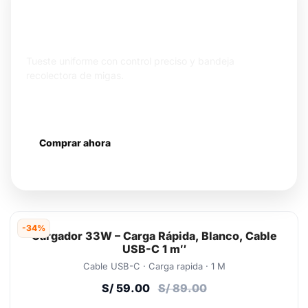
TOSTADORAS
Tostadora Xiaomi Toaster Parrilla
Tueste uniforme con control preciso y bandeja
recolectora de migas.
Calor uniforme
Control de tostado
Bandeja de migas
Comprar ahora
Más información
-34%
Cargador 33W – Carga Rápida, Blanco, Cable
USB-C 1 m″
Cable USB-C · Carga rapida · 1 M
S/ 59.00
S/ 89.00