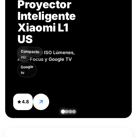
Proyector
Inteligente
Xiaomi L1
US
Compacto
Full
1080p, 200 ISO Lúmenes,
HD
Auto-Focus y Google TV
Google
tv
4.8