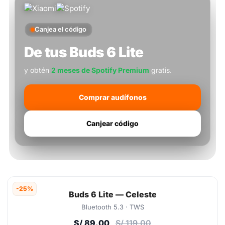
Canjea el código
De
tus Buds 6 Lite
y obtén
2 meses de Spotify Premium
gratis.
Comprar audífonos
Canjear código
-25%
Buds 6 Lite — Celeste
Bluetooth 5.3 · TWS
S/ 89.00
S/ 119.00