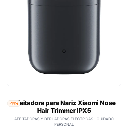
Afeitadora para Nariz Xiaomi Nose
-14%
Hair Trimmer IPX5
AFEITADORAS Y DEPILADORAS ELÉCTRICAS · CUIDADO
PERSONAL