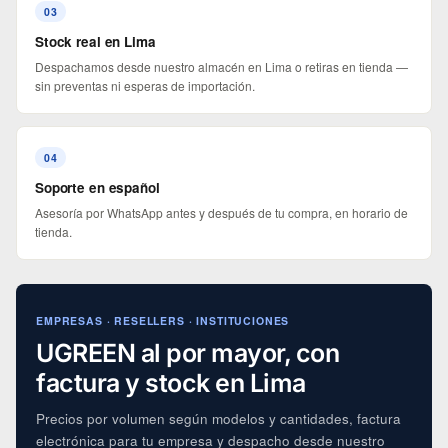
03
Stock real en Lima
Despachamos desde nuestro almacén en Lima o retiras en tienda —
sin preventas ni esperas de importación.
04
Soporte en español
Asesoría por WhatsApp antes y después de tu compra, en horario de
tienda.
EMPRESAS · RESELLERS · INSTITUCIONES
UGREEN al por mayor, con
factura y stock en Lima
Precios por volumen según modelos y cantidades, factura
electrónica para tu empresa y despacho desde nuestro