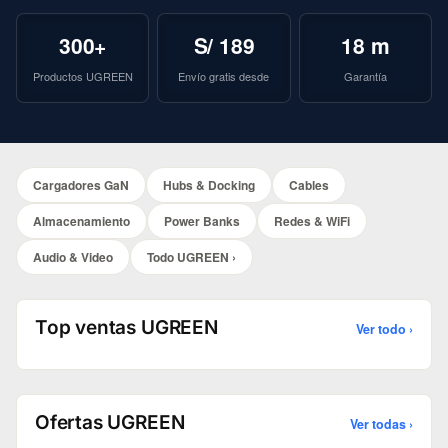
300+
S/ 189
18 m
Productos UGREEN
Envío gratis desde
Garantía
Cargadores GaN
Hubs & Docking
Cables
Almacenamiento
Power Banks
Redes & WiFi
Audio & Video
Todo UGREEN ›
Top ventas UGREEN
Ver todo ›
Ofertas UGREEN
Ver todas ›