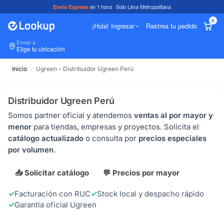
en 1 hora · Solo Lima Metropolitana
Envío Express
0
¡Hola! Ingresar
Rastrea tu pedido
Enviar a
In
Elige tu ubicación
Inicio
Ugreen – Distribuidor Ugreen Perú
/
Distribuidor Ugreen Perú
Somos partner oficial y atendemos
ventas al por mayor y
menor
para tiendas, empresas y proyectos. Solicita el
catálogo actualizado
o consulta por
precios especiales
por volumen
.
📥 Solicitar catálogo
💬 Precios por mayor
Facturación con RUC
Stock local y despacho rápido
Garantía oficial Ugreen