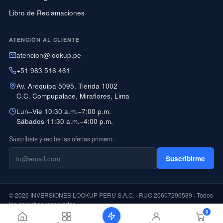
Libro de Reclamaciones
ATENCIÓN AL CLIENTE
atencion@lookup.pe
+51 983 516 461
Av. Arequipa 5095, Tienda 1002
C.C. Compupalace, Miraflores, Lima
Lun–Vie 10:30 a.m.–7:00 p.m.
Sábados 11:30 a.m.–4:00 p.m.
Suscríbete y recibe las ofertas primero:
Suscribirme
© 2026 INVERSIONES LOOKUP PERU S.A.C. · RUC 20607296589 · Todos
los derechos reservados
0
PAGO CON YAPE DISPONIBLE