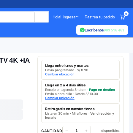
0
¡Hola! Ingresar
Rastrea tu pedido
Escríbenos
983 516 461
TV 4K +IA
Llega entre lunes y martes
Envío programado · S/ 8.90
Cambiar ubicación
Llega en 2 a 4 días útiles
Recojo en agencia Shalom ·
Pago en destino
Envío a domicilio · Desde S/ 10.00
Cambiar ubicación
Retíro gratis en nuestra tienda
Lista en 30 min · Miraflores ·
Ver dirección y
horario
CANTIDAD
disponibles