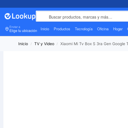
Enviar a
Inicio
Productos
Tecnología
Oficina
Hogar
Elige tu ubicación
Inicio
TV y Video
Xiaomi Mi Tv Box S 3ra Gen Google T
/
/