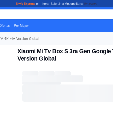
Envío Express
en 1 hora · Solo Lima Metropolitana
*Ver legales
Ofertas
Por Mayor
V 4K +IA Version Global
Xiaomi Mi Tv Box S 3ra Gen Google 
Version Global