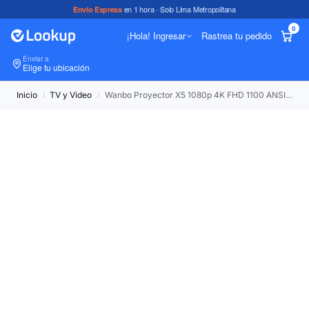
en 1 hora · Solo Lima Metropolitana
Envío Express
0
¡Hola! Ingresar
Rastrea tu pedido
Enviar a
In
Elige tu ubicación
Inicio
TV y Video
Wanbo Proyector X5 1080p 4K FHD 1100 ANSI Wifi 6 Android
/
/