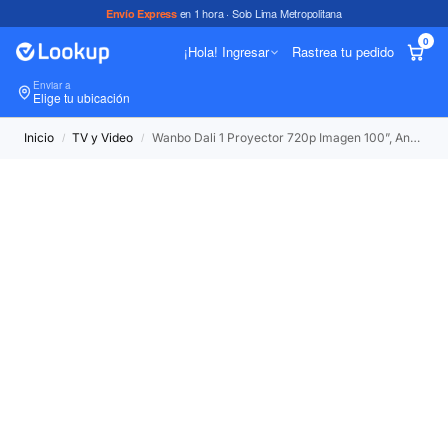
en 1 hora · Solo Lima Metropolitana
Envío Express
0
¡Hola! Ingresar
Rastrea tu pedido
Enviar a
In
Elige tu ubicación
Inicio
TV y Video
Wanbo Dali 1 Proyector 720p Imagen 100”, Android 9.0, Wifi 6
/
/