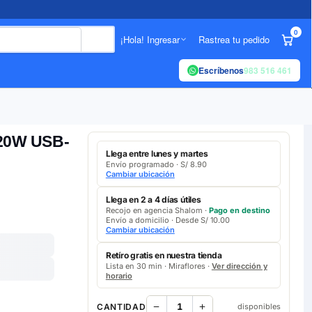
0
¡Hola! Ingresar
Rastrea tu pedido
Escríbenos
983 516 461
 20W USB-
Llega entre lunes y martes
Envío programado · S/ 8.90
Cambiar ubicación
Llega en 2 a 4 días útiles
Recojo en agencia Shalom ·
Pago en destino
Envío a domicilio · Desde S/ 10.00
Cambiar ubicación
Retíro gratis en nuestra tienda
Lista en 30 min · Miraflores ·
Ver dirección y
horario
CANTIDAD
disponibles