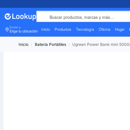
Enviar a
Inicio
Productos
Tecnología
Oficina
Hogar
Elige tu ubicación
Inicio
Batería Portátiles
Ugreen Power Bank mini 500
/
/