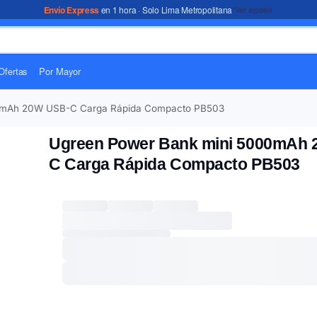
Envío Express
en 1 hora · Solo Lima Metropolitana
*Ver legales
Ofertas
Por Mayor
0mAh 20W USB-C Carga Rápida Compacto PB503
Ugreen Power Bank mini 5000mAh
C Carga Rápida Compacto PB503