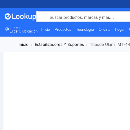
Enviar a
Inicio
Productos
Tecnología
Oficina
Hogar
Elige tu ubicación
Inicio
Estabilizadores Y Soportes
Trípode Ulanzi MT-44
/
/