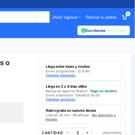
0
¡Hola! Ingresar
Rastrea tu pedido
Escríbenos
983 516 461
s o
Llega entre lunes y martes
Envío programado · S/ 8.90
Cambiar ubicación
Llega en 2 a 4 días útiles
Recojo en agencia Shalom ·
Pago en destino
Envío a domicilio · Desde S/ 10.00
Cambiar ubicación
Retíro gratis en nuestra tienda
Lista en 30 min · Miraflores ·
Ver dirección y
horario
CANTIDAD
disponibles