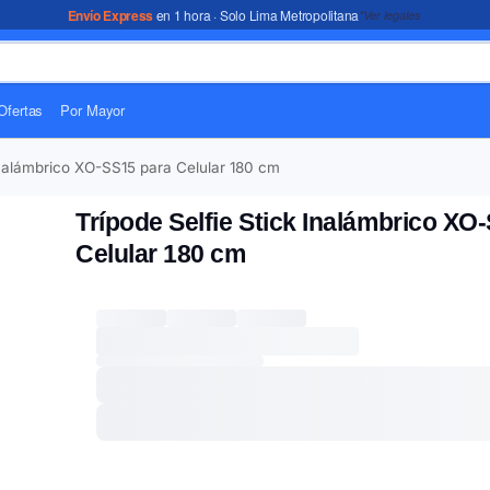
Envío Express
en 1 hora · Solo Lima Metropolitana
*Ver legales
Ofertas
Por Mayor
Inalámbrico XO-SS15 para Celular 180 cm
Trípode Selfie Stick Inalámbrico XO
Celular 180 cm