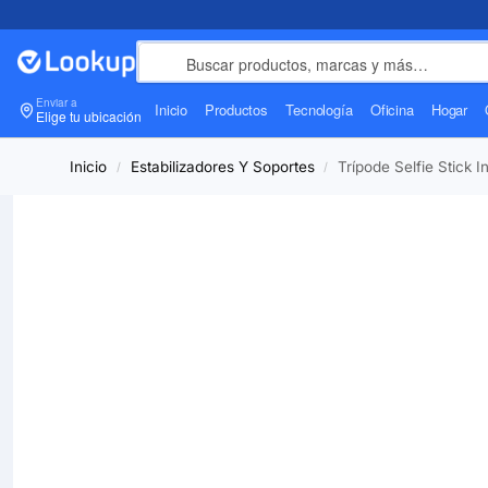
Enviar a
Inicio
Productos
Tecnología
Oficina
Hogar
Elige tu ubicación
Inicio
Estabilizadores Y Soportes
Trípode Selfie Stick 
/
/