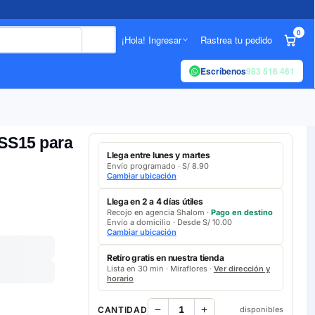
0
¡Hola! Ingresar
Rastrea tu pedido
Escríbenos
983 516 461
-SS15 para
Llega entre lunes y martes
Envío programado · S/ 8.90
Cambiar ubicación
Llega en 2 a 4 días útiles
Recojo en agencia Shalom ·
Pago en destino
Envío a domicilio · Desde S/ 10.00
Cambiar ubicación
Retíro gratis en nuestra tienda
Lista en 30 min · Miraflores ·
Ver dirección y
horario
CANTIDAD
disponibles