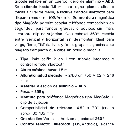
trípode estable
en un cuerpo ligero de
aluminio + ABS
.
Se
extiende hasta 1.5 m
para lograr planos altos o
tomas a nivel de mesa, e incluye
control Bluetooth
para
disparo remoto en iOS/Android. Su
montura magnética
tipo MagSafe
permite acoplar teléfonos compatibles en
segundos; para fundas gruesas o equipos sin imán,
incorpora
clip de sujeción
. Con
cabezal 360°
, cambia
entre
vertical y horizontal
sin desmontar. Ideal para
vlogs, Reels/TikTok, lives y fotos grupales gracias a su
plegado compacto
que cabe en bolso o mochila.
Tipo:
Palo selfie 2 en 1 con trípode integrado y
control remoto Bluetooth
Altura máxima:
hasta
1.5 m
Altura/longitud plegado:
≈ 24.8 cm
(56 × 62 × 248
mm)
Material:
Aleación de
aluminio
+
ABS
Peso:
≈ 268 g
Montura para teléfono:
Magnética tipo MagSafe
+
clip
de sujeción
Compatibilidad de teléfono:
4.5″ a 7.0″ (ancho
aprox. 60–105 mm)
Orientación:
Vertical u horizontal,
cabezal 360°
Control remoto:
Bluetooth
(iOS/Android), alcance