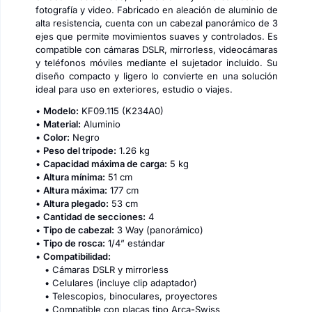
fotografía y video. Fabricado en aleación de aluminio de
alta resistencia, cuenta con un cabezal panorámico de 3
ejes que permite movimientos suaves y controlados. Es
compatible con cámaras DSLR, mirrorless, videocámaras
y teléfonos móviles mediante el sujetador incluido. Su
diseño compacto y ligero lo convierte en una solución
ideal para uso en exteriores, estudio o viajes.
•
Modelo:
KF09.115 (K234A0)
•
Material:
Aluminio
•
Color:
Negro
•
Peso del trípode:
1.26 kg
•
Capacidad máxima de carga:
5 kg
•
Altura mínima:
51 cm
•
Altura máxima:
177 cm
•
Altura plegado:
53 cm
•
Cantidad de secciones:
4
•
Tipo de cabezal:
3 Way (panorámico)
•
Tipo de rosca:
1/4” estándar
•
Compatibilidad:
• Cámaras DSLR y mirrorless
• Celulares (incluye clip adaptador)
• Telescopios, binoculares, proyectores
• Compatible con placas tipo Arca-Swiss