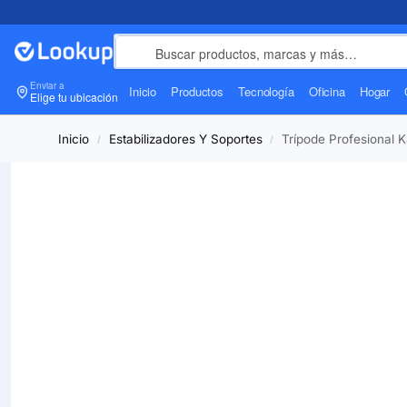
Enviar a
Inicio
Productos
Tecnología
Oficina
Hogar
Elige tu ubicación
Inicio
Estabilizadores Y Soportes
Trípode Profesional 
/
/