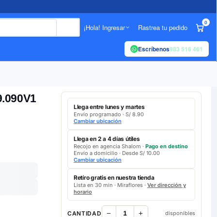
0
¡Hola! Ingresar
Rastrea tu pedido
Escríbenos
983 516 461
9.090V1
Llega entre lunes y martes
Envío programado · S/ 8.90
Cambiar ubicación
Llega en 2 a 4 días útiles
Recojo en agencia Shalom ·
Pago en destino
Envío a domicilio · Desde S/ 10.00
Cambiar ubicación
Retíro gratis en nuestra tienda
Lista en 30 min · Miraflores ·
Ver dirección y
horario
CANTIDAD
disponibles