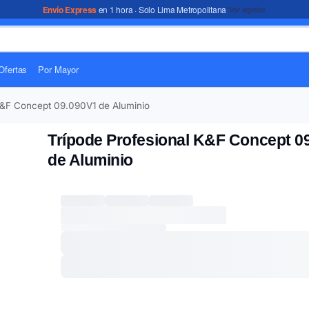
Envío Express
en 1 hora · Solo Lima Metropolitana
*Ver legales
Ofertas
Por Mayor
K&F Concept 09.090V1 de Aluminio
Trípode Profesional K&F Concept 0
de Aluminio