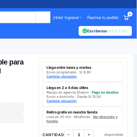
0
¡Hola! Ingresar
Rastrea tu pedido
Escríbenos
983 516 461
ble para
Llega entre lunes y martes
l
Envío programado · S/ 8.90
Cambiar ubicación
Llega en 2 a 4 días útiles
Recojo en agencia Shalom ·
Pago en destino
Envío a domicilio · Desde S/ 10.00
Cambiar ubicación
Retíro gratis en nuestra tienda
Lista en 30 min · Miraflores ·
Ver dirección y
horario
CANTIDAD
disponibles