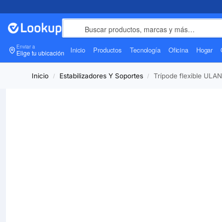
Enviar a
Inicio
Productos
Tecnología
Oficina
Hogar
Elige tu ubicación
Inicio
Estabilizadores Y Soportes
Trípode flexible ULANZ
/
/