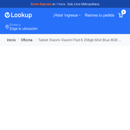
en 1 hora · Solo Lima Metropolitana
Envío Express
0
¡Hola! Ingresar
Rastrea tu pedido
Enviar a
In
Elige tu ubicación
Inicio
Oficina
Tablet Xiaomi Xiaomi Pad 6 256gb Mist Blue 8GB RAM
/
/