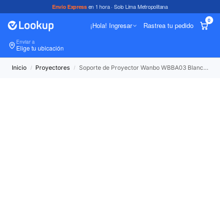
en 1 hora · Solo Lima Metropolitana
Envío Express
0
¡Hola! Ingresar
Rastrea tu pedido
Enviar a
In
Elige tu ubicación
Inicio
Proyectores
Soporte de Proyector Wanbo WBBA03 Blanco de Escritorio Ajustable
/
/