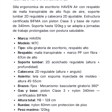
Silla ergonomica de escritorio HAVEN Air con respaldo
de malla transpirable de alto flujo de aire, soporte
lumbar 2D regulable y cabecera 2D ajustable. Estructura
certificada BIFMA con piston Clase 3 y base de nylon
de 340mm. Soporta hasta 120kg y se adapta a jornadas
de trabajo prolongadas con postura saludable.
Marca:
HAVEN
Modelo:
M7C
Tipo:
silla giratoria de escritorio, respaldo alto
Respaldo:
malla transpirable + marco PP con fibra ·
67cm de alto
Soporte lumbar:
2D acolchado regulable (altura +
profundidad)
Cabecera:
2D regulable (altura + angulo)
Asiento:
tela con espuma inyectada de moldeo ·
altura 45-55cm
Brazos:
fijos · Mecanismo: basculante giratorio 360°
Gas y base:
piston Clase 3 + nylon 340mm —
certificados BIFMA
Altura total:
118 – 128 cm
Ruedas:
nylon 60mm con proteccion de piso
Peso maximo:
120kg