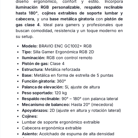
diseño ergonómico, confort y estilo. Incorpora
iluminación RGB personalizable
,
respaldo reclinable
hasta 180°
,
cojines extraíbles de soporte lumbar y
cabecera
, y una
base metálica giratoria
con
pistón de
gas clase 4
. Ideal para gamers y profesionales que
buscan comodidad, resistencia y un toque moderno en
su setup.
Modelo:
BRAVIO ENC GC1002+ RGB
Tipo:
Silla Gamer Ergonómica RGB 2D
Iluminación:
RGB con control remoto
Pistón de gas:
Clase 4
Estructura:
Metálica reforzada
Base:
Metálica en forma de estrella de 5 puntas
Función giratoria:
360°
Palanca de elevación:
Sí, ajuste de altura
Peso soportado:
120 kg
Respaldo reclinable:
90° – 180° con palanca lateral
Mecanismo de balanceo:
Hasta 20° (mecedora)
Apoyabrazos:
2D (ajuste en altura y rotación lateral)
Cojines:
Lumbar de soporte ergonómico extraíble
Cabecera ergonómica extraíble
Asiento:
Acolchado de espuma de alta densidad