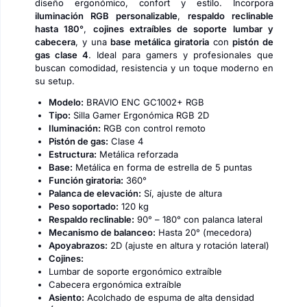
diseño ergonómico, confort y estilo. Incorpora
iluminación RGB personalizable
,
respaldo reclinable
hasta 180°
,
cojines extraíbles de soporte lumbar y
cabecera
, y una
base metálica giratoria
con
pistón de
gas clase 4
. Ideal para gamers y profesionales que
buscan comodidad, resistencia y un toque moderno en
su setup.
Modelo:
BRAVIO ENC GC1002+ RGB
Tipo:
Silla Gamer Ergonómica RGB 2D
Iluminación:
RGB con control remoto
Pistón de gas:
Clase 4
Estructura:
Metálica reforzada
Base:
Metálica en forma de estrella de 5 puntas
Función giratoria:
360°
Palanca de elevación:
Sí, ajuste de altura
Peso soportado:
120 kg
Respaldo reclinable:
90° – 180° con palanca lateral
Mecanismo de balanceo:
Hasta 20° (mecedora)
Apoyabrazos:
2D (ajuste en altura y rotación lateral)
Cojines:
Lumbar de soporte ergonómico extraíble
Cabecera ergonómica extraíble
Asiento:
Acolchado de espuma de alta densidad