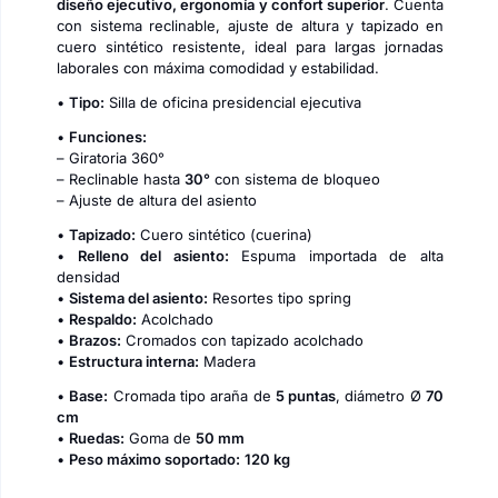
diseño ejecutivo, ergonomía y confort superior
. Cuenta
con sistema reclinable, ajuste de altura y tapizado en
cuero sintético resistente, ideal para largas jornadas
laborales con máxima comodidad y estabilidad.
•
Tipo:
Silla de oficina presidencial ejecutiva
•
Funciones:
– Giratoria 360°
– Reclinable hasta
30°
con sistema de bloqueo
– Ajuste de altura del asiento
•
Tapizado:
Cuero sintético (cuerina)
•
Relleno del asiento:
Espuma importada de alta
densidad
•
Sistema del asiento:
Resortes tipo spring
•
Respaldo:
Acolchado
•
Brazos:
Cromados con tapizado acolchado
•
Estructura interna:
Madera
•
Base:
Cromada tipo araña de
5 puntas
, diámetro Ø
70
cm
•
Ruedas:
Goma de
50 mm
•
Peso máximo soportado:
120 kg