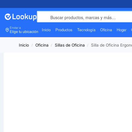
Enviar a
Inicio
Productos
Tecnología
Oficina
Hogar
Elige tu ubicación
Inicio
Oficina
Sillas de Oficina
Silla de Oficina Er
/
/
/