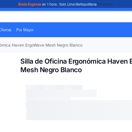
Envío Express
en 1 hora · Solo Lima Metropolitana
*Ver legales
Ofertas
Por Mayor
gonómica Haven ErgoWave Mesh Negro Blanco
Silla de Oficina Ergonómica Haven
Mesh Negro Blanco