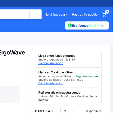
0
¡Hola! Ingresar
Rastrea tu pedido
Escríbenos
983 516 461
 ErgoWave
Llega entre lunes y martes
Envío programado · S/ 8.90
Cambiar ubicación
Llega en 2 a 4 días útiles
Recojo en agencia Shalom ·
Pago en destino
Envío a domicilio · Desde S/ 10.00
Cambiar ubicación
Retíro gratis en nuestra tienda
Lista en 30 min · Miraflores ·
Ver dirección y
horario
CANTIDAD
disponibles