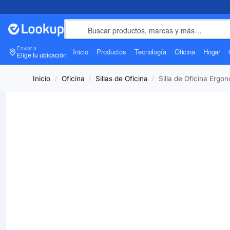
Enviar a
Inicio
Productos
Tecnología
Oficina
Hogar
Elige tu ubicación
Inicio
Oficina
Sillas de Oficina
Silla de Oficina Erg
/
/
/