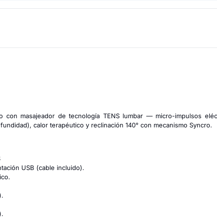
no con masajeador de tecnología TENS lumbar — micro-impulsos eléc
ofundidad)
, calor terapéutico y reclinación 140° con mecanismo Syncro.
S
ación USB (cable incluido).
ico.
).
).