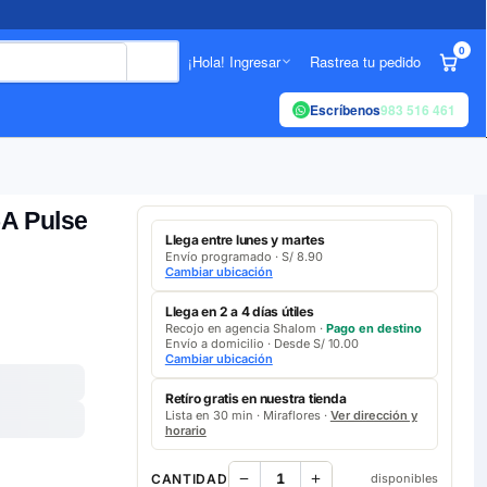
0
¡Hola! Ingresar
Rastrea tu pedido
Escríbenos
983 516 461
5A Pulse
Llega entre lunes y martes
Envío programado · S/ 8.90
Cambiar ubicación
Llega en 2 a 4 días útiles
Recojo en agencia Shalom ·
Pago en destino
Envío a domicilio · Desde S/ 10.00
Cambiar ubicación
Retíro gratis en nuestra tienda
Lista en 30 min · Miraflores ·
Ver dirección y
horario
CANTIDAD
disponibles