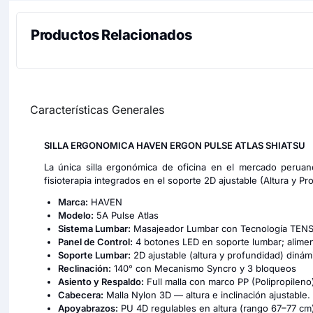
Productos Relacionados
Características Generales
SILLA ERGONOMICA HAVEN ERGON PULSE ATLAS SHIATSU
La única silla ergonómica de oficina en el mercado perua
fisioterapia integrados en el soporte
2D ajustable (Altura y Pr
Marca:
HAVEN
Modelo:
5A Pulse Atlas
Sistema Lumbar:
Masajeador Lumbar con Tecnología TEN
Panel de Control:
4 botones LED en soporte lumbar; aliment
Soporte Lumbar:
2D ajustable (altura y profundidad) dinám
Reclinación:
140° con Mecanismo Syncro y 3 bloqueos
Asiento y Respaldo:
Full malla con marco PP (Polipropileno
Cabecera:
Malla Nylon 3D — altura e inclinación ajustable.
Apoyabrazos:
PU 4D regulables en altura (rango 67–77 cm