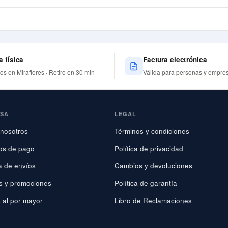
a física
Factura electrónica
nos en Miraflores · Retiro en 30 min
Válida para personas y empre
ESA
LEGAL
nosotros
Términos y condiciones
os de pago
Política de privacidad
ca de envíos
Cambios y devoluciones
s y promociones
Política de garantía
 al por mayor
Libro de Reclamaciones