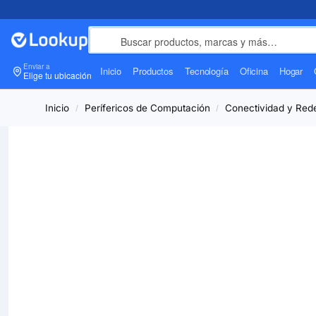
Enviar a
Inicio
Productos
Tecnología
Oficina
Hogar
Elige tu ubicación
Inicio
Perífericos de Computación
Conectividad y Red
/
/