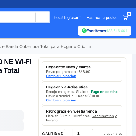
0
¡Hola! Ingresar
Rastrea tu pedido
Escríbenos
983 516 461
e Banda Cobertura Total para Hogar u Oficina
0 NE Wi-Fi
Llega entre lunes y martes
 Total
Envío programado · S/ 8.90
Cambiar ubicación
Llega en 2 a 4 días útiles
Recojo en agencia Shalom ·
Pago en destino
Envío a domicilio · Desde S/ 10.00
Cambiar ubicación
Retíro gratis en nuestra tienda
Lista en 30 min · Miraflores ·
Ver dirección y
horario
CANTIDAD
disponibles