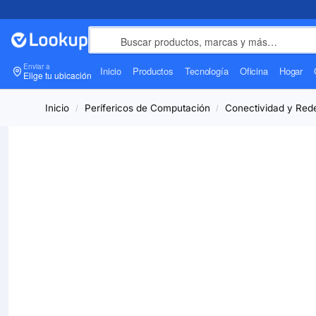
Enviar a
Inicio
Productos
Tecnología
Oficina
Hogar
Elige tu ubicación
Inicio
Perífericos de Computación
Conectividad y Red
/
/