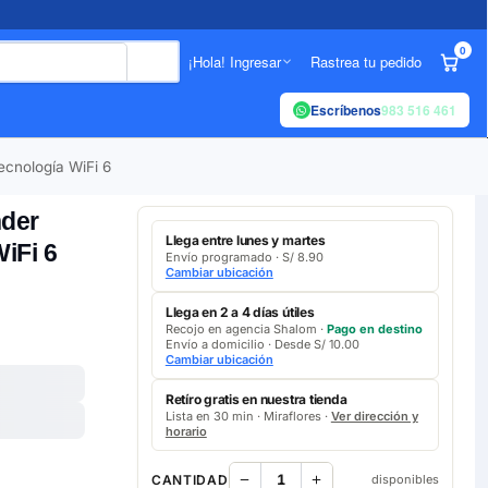
0
¡Hola! Ingresar
Rastrea tu pedido
Escríbenos
983 516 461
cnología WiFi 6
nder
Llega entre lunes y martes
iFi 6
Envío programado · S/ 8.90
Cambiar ubicación
Llega en 2 a 4 días útiles
Recojo en agencia Shalom ·
Pago en destino
Envío a domicilio · Desde S/ 10.00
Cambiar ubicación
Retíro gratis en nuestra tienda
Lista en 30 min · Miraflores ·
Ver dirección y
horario
CANTIDAD
disponibles