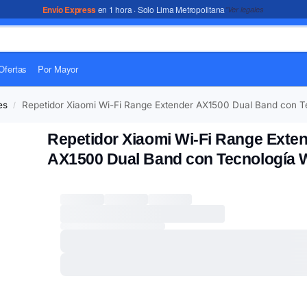
Envío Express
en 1 hora · Solo Lima Metropolitana
*Ver legales
Ofertas
Por Mayor
es
Repetidor Xiaomi Wi-Fi Range Extender AX1500 Dual Band con Te
/
Repetidor Xiaomi Wi-Fi Range Exte
AX1500 Dual Band con Tecnología W