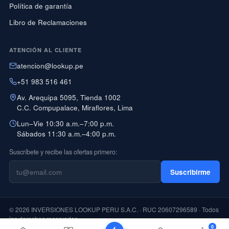
Política de garantía
Libro de Reclamaciones
ATENCIÓN AL CLIENTE
atencion@lookup.pe
+51 983 516 461
Av. Arequipa 5095, Tienda 1002
C.C. Compupalace, Miraflores, Lima
Lun–Vie 10:30 a.m.–7:00 p.m.
Sábados 11:30 a.m.–4:00 p.m.
Suscríbete y recibe las ofertas primero:
Suscribirme
© 2026 INVERSIONES LOOKUP PERU S.A.C. · RUC 20607296589 · Todos
los derechos reservados
0