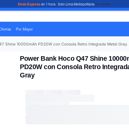
Envío Express
en 1 hora · Solo Lima Metropolitana
*Ver legales
Ofertas
Por Mayor
7 Shine 10000mAh PD20W con Consola Retro Integrada Metal Gray
Power Bank Hoco Q47 Shine 1000
PD20W con Consola Retro Integrad
Gray