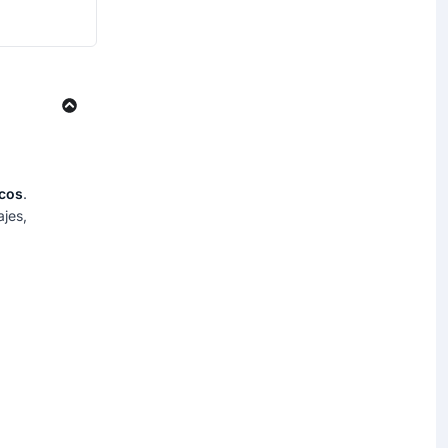
icos
.
jes,