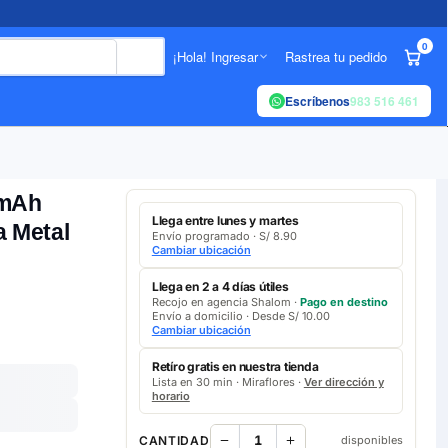
0
¡Hola! Ingresar
Rastrea tu pedido
Escríbenos
983 516 461
0mAh
Llega entre lunes y martes
a Metal
Envío programado · S/ 8.90
Cambiar ubicación
Llega en 2 a 4 días útiles
Recojo en agencia Shalom ·
Pago en destino
Envío a domicilio · Desde S/ 10.00
Cambiar ubicación
Retíro gratis en nuestra tienda
Lista en 30 min · Miraflores ·
Ver dirección y
horario
CANTIDAD
disponibles