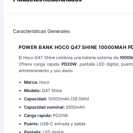
Características Generales
POWER BANK HOCO Q47 SHINE 10000MAH P
El Hoco Q47 Shine combina una bateria externa de
1000
Ofrece carga rapida
PD20W
, pantalla LED digital, pue
entretenimiento y uso diario.
Marca:
Hoco
Modelo:
Q47 Shine
Capacidad:
10000mAh (38.5Wh)
Capacidad nominal:
5500mAh
Carga rapida:
PD20W
Puerto:
USB-C entrada y salida
Pantalla:
LED digital