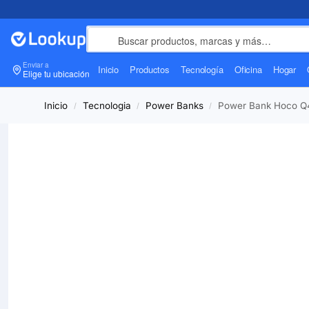
Enviar a
Inicio
Productos
Tecnología
Oficina
Hogar
Elige tu ubicación
Inicio
Tecnologia
Power Banks
Power Bank Hoco Q4
/
/
/