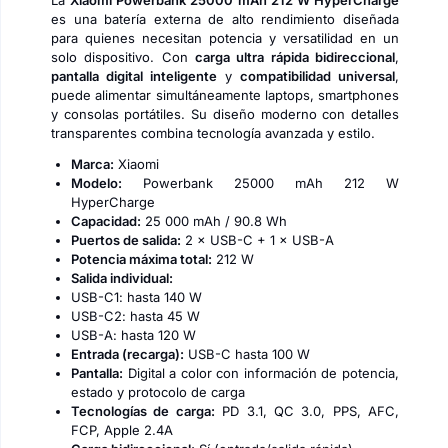
La
Xiaomi Powerbank 25000 mAh 212 W HyperCharge
es una batería externa de alto rendimiento diseñada
para quienes necesitan potencia y versatilidad en un
solo dispositivo. Con
carga ultra rápida bidireccional
,
pantalla digital inteligente
y
compatibilidad universal
,
puede alimentar simultáneamente laptops, smartphones
y consolas portátiles. Su diseño moderno con detalles
transparentes combina tecnología avanzada y estilo.
Marca:
Xiaomi
Modelo:
Powerbank 25000 mAh 212 W
HyperCharge
Capacidad:
25 000 mAh / 90.8 Wh
Puertos de salida:
2 × USB-C + 1 × USB-A
Potencia máxima total:
212 W
Salida individual:
USB-C1: hasta 140 W
USB-C2: hasta 45 W
USB-A: hasta 120 W
Entrada (recarga):
USB-C hasta 100 W
Pantalla:
Digital a color con información de potencia,
estado y protocolo de carga
Tecnologías de carga:
PD 3.1, QC 3.0, PPS, AFC,
FCP, Apple 2.4A