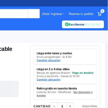
0
¡Hola! Ingresar
Rastrea tu pedido
Escríbenos
983 516 461
cable
Llega entre lunes y martes
Envío programado · S/ 8.90
Cambiar ubicación
Llega en 2 a 4 días útiles
Recojo en agencia Shalom ·
Pago en destino
Envío a domicilio · Desde S/ 10.00
Cambiar ubicación
Retíro gratis en nuestra tienda
Lista en 30 min · Miraflores ·
Ver dirección y
horario
CANTIDAD
disponibles