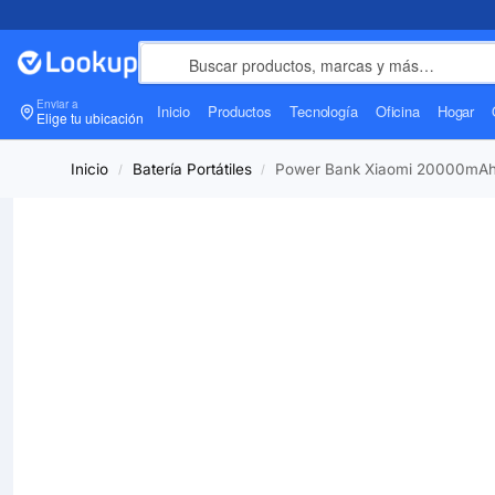
Enviar a
Inicio
Productos
Tecnología
Oficina
Hogar
Elige tu ubicación
Inicio
Batería Portátiles
Power Bank Xiaomi 20000mAh 
/
/