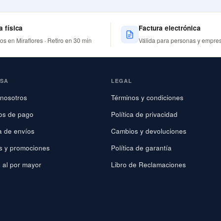
a física
Factura electrónica
nos en Miraflores · Retiro en 30 min
Válida para personas y empre
ESA
LEGAL
nosotros
Términos y condiciones
os de pago
Política de privacidad
ca de envíos
Cambios y devoluciones
s y promociones
Política de garantía
 al por mayor
Libro de Reclamaciones