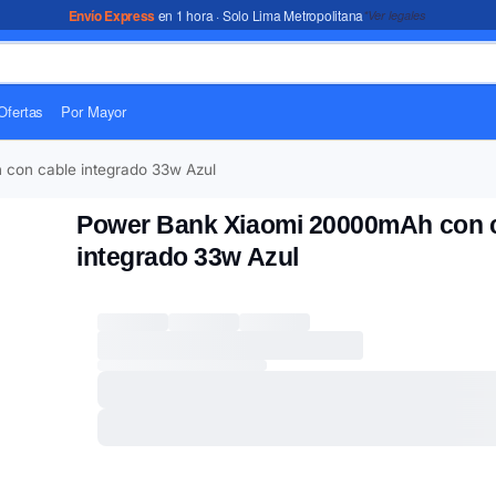
Envío Express
en 1 hora · Solo Lima Metropolitana
*Ver legales
Ofertas
Por Mayor
con cable integrado 33w Azul
Power Bank Xiaomi 20000mAh con 
integrado 33w Azul