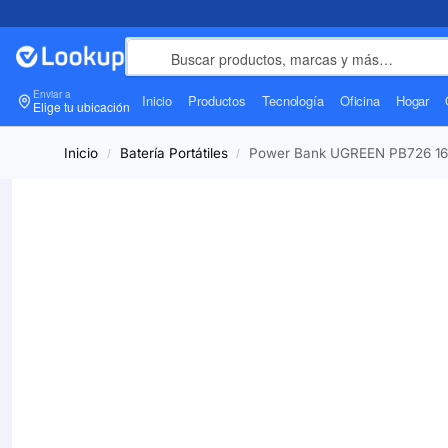
Enviar a
Inicio
Productos
Tecnología
Oficina
Hogar
Elige tu ubicación
Inicio
Batería Portátiles
Power Bank UGREEN PB726 165
/
/