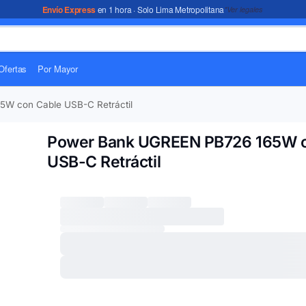
Envío Express
en 1 hora · Solo Lima Metropolitana
*Ver legales
Ofertas
Por Mayor
W con Cable USB-C Retráctil
Power Bank UGREEN PB726 165W c
USB-C Retráctil