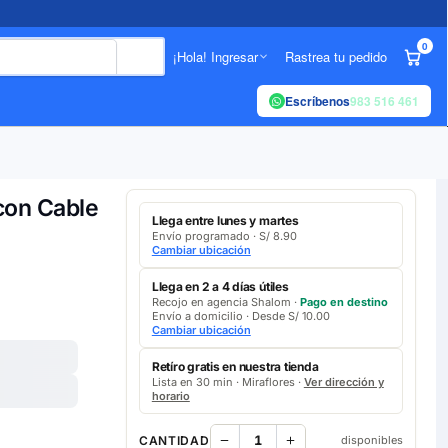
0
¡Hola! Ingresar
Rastrea tu pedido
Escríbenos
983 516 461
on Cable
Llega entre lunes y martes
Envío programado · S/ 8.90
Cambiar ubicación
Llega en 2 a 4 días útiles
Recojo en agencia Shalom ·
Pago en destino
Envío a domicilio · Desde S/ 10.00
Cambiar ubicación
Retíro gratis en nuestra tienda
Lista en 30 min · Miraflores ·
Ver dirección y
horario
CANTIDAD
disponibles