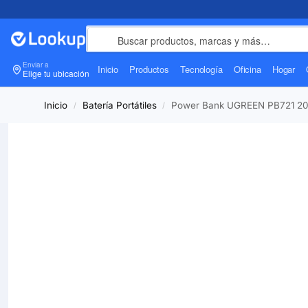
Enviar a
Inicio
Productos
Tecnología
Oficina
Hogar
Elige tu ubicación
Inicio
Batería Portátiles
Power Bank UGREEN PB721 20
/
/