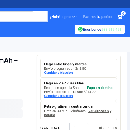
0
¡Hola! Ingresar
Rastrea tu pedido
Escríbenos
983 516 461
mAh –
Llega entre lunes y martes
Envío programado · S/ 8.90
Cambiar ubicación
Llega en 2 a 4 días útiles
Recojo en agencia Shalom ·
Pago en destino
Envío a domicilio · Desde S/ 10.00
Cambiar ubicación
Retíro gratis en nuestra tienda
Lista en 30 min · Miraflores ·
Ver dirección y
horario
CANTIDAD
disponibles