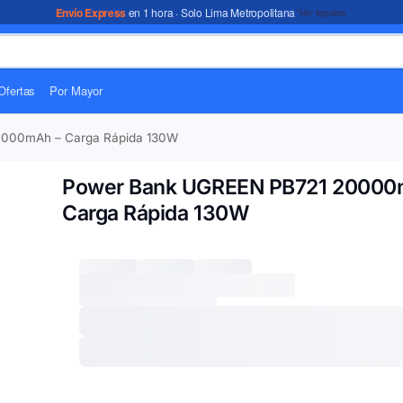
Envío Express
en 1 hora · Solo Lima Metropolitana
*Ver legales
Ofertas
Por Mayor
000mAh – Carga Rápida 130W
Power Bank UGREEN PB721 20000
Carga Rápida 130W