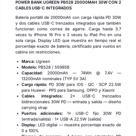
POWER BANK UGREEN PB528 20000MAH 30W CON 2
CABLES USB-C INTEGRADOS
Batería portátil de 20000mAh con carga rápida PD 30W
y dos cables USB-C trenzados integrados que también
funcionan como correa de agarre. Carga hasta 3.7
veces tu iPhone 16 Pro o 2 veces tu iPad Pro en una
sola carga. Display LED que muestra en tiempo real el
porcentaje exacto de batería, certificado para vuelos en
cabina sin restricciones.
Marca:
Ugreen
Modelo:
PB528 / 55985B
Capacidad:
20000mAh — 74Wh @ 7.4V —
13200mAh nominales (TYP 5V 3A)
Carga rápida:
PD 30W para iOS · QC · SCP 22.5W
para Huawei · PPS para Samsung, OPPO y Xiaomi
Cables integrados:
2× USB-C trenzados
bidireccionales 30W PD — entrada y salida — diseño
carrying strap
Puertos adicionales:
1× USB-C fijo 30W PD
(entrada/salida) · 1× USB-A 22.5W (salida)
Display:
LED digital — muestra porcentaje exacto de
0 a 100%