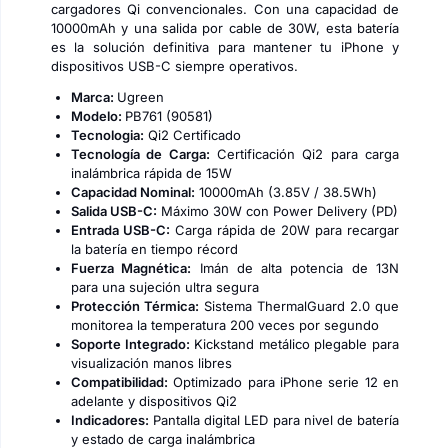
cargadores Qi convencionales. Con una capacidad de
10000mAh y una salida por cable de 30W, esta batería
es la solución definitiva para mantener tu iPhone y
dispositivos USB-C siempre operativos.
Marca:
Ugreen
Modelo:
PB761 (90581)
Tecnologia:
Qi2 Certificado
Tecnología de Carga:
Certificación Qi2 para carga
inalámbrica rápida de 15W
Capacidad Nominal:
10000mAh (3.85V / 38.5Wh)
Salida USB-C:
Máximo 30W con Power Delivery (PD)
Entrada USB-C:
Carga rápida de 20W para recargar
la batería en tiempo récord
Fuerza Magnética:
Imán de alta potencia de 13N
para una sujeción ultra segura
Protección Térmica:
Sistema ThermalGuard 2.0 que
monitorea la temperatura 200 veces por segundo
Soporte Integrado:
Kickstand metálico plegable para
visualización manos libres
Compatibilidad:
Optimizado para iPhone serie 12 en
adelante y dispositivos Qi2
Indicadores:
Pantalla digital LED para nivel de batería
y estado de carga inalámbrica