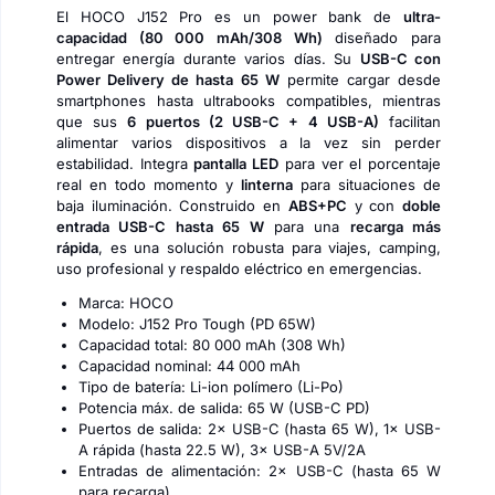
El HOCO J152 Pro es un power bank de
ultra-
capacidad (80 000 mAh/308 Wh)
diseñado para
entregar energía durante varios días. Su
USB-C con
Power Delivery de hasta 65 W
permite cargar desde
smartphones hasta ultrabooks compatibles, mientras
que sus
6 puertos (2 USB-C + 4 USB-A)
facilitan
alimentar varios dispositivos a la vez sin perder
estabilidad. Integra
pantalla LED
para ver el porcentaje
real en todo momento y
linterna
para situaciones de
baja iluminación. Construido en
ABS+PC
y con
doble
entrada USB-C hasta 65 W
para una
recarga más
rápida
, es una solución robusta para viajes, camping,
uso profesional y respaldo eléctrico en emergencias.
Marca: HOCO
Modelo: J152 Pro Tough (PD 65W)
Capacidad total: 80 000 mAh (308 Wh)
Capacidad nominal: 44 000 mAh
Tipo de batería: Li-ion polímero (Li-Po)
Potencia máx. de salida: 65 W (USB-C PD)
Puertos de salida: 2× USB-C (hasta 65 W), 1× USB-
A rápida (hasta 22.5 W), 3× USB-A 5V/2A
Entradas de alimentación: 2× USB-C (hasta 65 W
para recarga)