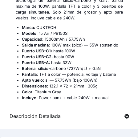
tecnologia de bateria silicio-carbono y GaN. Salida
maxima de 100W, pantalla TFT a color y 3 puertos de
carga simultanea. Solo 21mm de grosor y apto para
vuelos. Incluye cable de 240W.
Marca:
CUKTECH
Modelo:
15 Air / PB150S
Capacidad:
15000mAh / 57.75Wh
Salida maxima:
100W max (pico) — 55W sostenido
Puerto USB-C1:
hasta 100W
Puerto USB-C2:
hasta 90W
Puerto USB-A:
hasta 33W
Bateria:
silicio-carbono (737Wh/L) + GaN
Pantalla:
TFT a color — potencia, voltaje y bateria
Apto vuelo:
si — 57.75Wh (bajo 100Wh)
Dimensiones:
132.1 x 72 x 21mm · 305g
Color:
Titanium Gray
Incluye:
Power bank + cable 240W + manual
Descripción Detallada