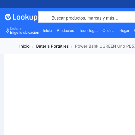
Enviar a
Inicio
Productos
Tecnología
Oficina
Hogar
Elige tu ubicación
Inicio
Batería Portátiles
Power Bank UGREEN Uno PB572
/
/