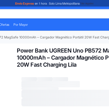
Envío Express
en 1 hora · Solo Lima Metropolitana
*Ver legales
Ofertas
Por Mayor
 MagSafe 10000mAh – Cargador Magnético Portátil 20W Fast Chargi
Power Bank UGREEN Uno PB572 M
10000mAh – Cargador Magnético Po
20W Fast Charging Lila