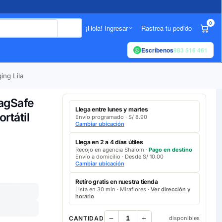
0
¡Hola! Ingresar
Rastrea tu pedido
Escríbenos
983 516 461
ng Lila
agSafe
Llega entre lunes y martes
rtátil
Envío programado · S/ 8.90
Cambiar ubicación
Llega en 2 a 4 días útiles
Recojo en agencia Shalom ·
Pago en destino
Envío a domicilio · Desde S/ 10.00
Cambiar ubicación
Retíro gratis en nuestra tienda
Lista en 30 min · Miraflores ·
Ver dirección y
horario
CANTIDAD
disponibles