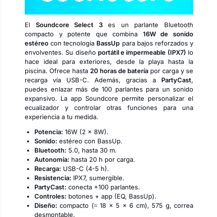
El
Soundcore Select 3
es un parlante Bluetooth
compacto y potente que combina
16W de sonido
estéreo
con tecnología
BassUp
para bajos reforzados y
envolventes. Su diseño
portátil e impermeable (IPX7)
lo
hace ideal para exteriores, desde la playa hasta la
piscina. Ofrece hasta
20 horas de batería
por carga y se
recarga vía USB-C. Además, gracias a
PartyCast
,
puedes enlazar más de 100 parlantes para un sonido
expansivo. La app Soundcore permite personalizar el
ecualizador y controlar otras funciones para una
experiencia a tu medida.
Potencia:
16W (2 × 8W).
Sonido:
estéreo con BassUp.
Bluetooth:
5.0, hasta 30 m.
Autonomía:
hasta 20 h por carga.
Recarga:
USB-C (4-5 h).
Resistencia:
IPX7, sumergible.
PartyCast:
conecta +100 parlantes.
Controles:
botones + app (EQ, BassUp).
Diseño:
compacto (≈ 18 × 5 × 6 cm), 575 g, correa
desmontable.