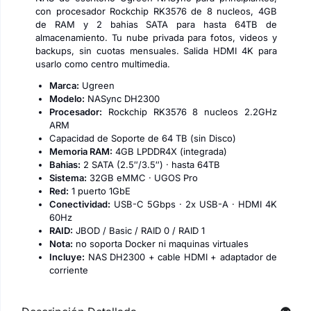
con procesador Rockchip RK3576 de 8 nucleos, 4GB
de RAM y 2 bahias SATA para hasta 64TB de
almacenamiento. Tu nube privada para fotos, videos y
backups, sin cuotas mensuales. Salida HDMI 4K para
usarlo como centro multimedia.
Marca:
Ugreen
Modelo:
NASync DH2300
Procesador:
Rockchip RK3576 8 nucleos 2.2GHz
ARM
Capacidad de Soporte de 64 TB (sin Disco)
Memoria RAM:
4GB LPDDR4X (integrada)
Bahias:
2 SATA (2.5″/3.5″) · hasta 64TB
Sistema:
32GB eMMC · UGOS Pro
Red:
1 puerto 1GbE
Conectividad:
USB-C 5Gbps · 2x USB-A · HDMI 4K
60Hz
RAID:
JBOD / Basic / RAID 0 / RAID 1
Nota:
no soporta Docker ni maquinas virtuales
Incluye:
NAS DH2300 + cable HDMI + adaptador de
corriente