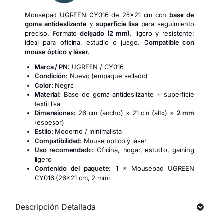
Mousepad UGREEN CY016 de 26×21 cm con
base de
goma antideslizante
y
superficie lisa
para seguimiento
preciso. Formato
delgado (2 mm)
, ligero y resistente;
ideal para oficina, estudio o juego.
Compatible con
mouse óptico y láser.
Marca / PN:
UGREEN / CY016
Condición:
Nuevo (empaque sellado)
Color:
Negro
Material:
Base de goma antideslizante + superficie
textil lisa
Dimensiones:
26 cm (ancho) × 21 cm (alto) ×
2 mm
(espesor)
Estilo:
Moderno / minimalista
Compatibilidad:
Mouse óptico y láser
Uso recomendado:
Oficina, hogar, estudio, gaming
ligero
Contenido del paquete:
1 × Mousepad UGREEN
CY016 (26×21 cm, 2 mm)
Descripción Detallada