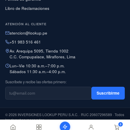
Libro de Reclamaciones
ATENCIÓN AL CLIENTE
atencion@lookup.pe
+51 983 516 461
Av. Arequipa 5095, Tienda 1002
C.C. Compupalace, Miraflores, Lima
Lun–Vie 10:30 a.m.–7:00 p.m.
Sábados 11:30 a.m.–4:00 p.m.
Suscríbete y recibe las ofertas primero:
Suscribirme
© 2026 INVERSIONES LOOKUP PERU S.A.C. · RUC 20607296589 · Todos
los derechos reservados
0
PAGO CON YAPE DISPONIBLE