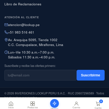
Libro de Reclamaciones
ATENCIÓN AL CLIENTE
atencion@lookup.pe
+51 983 516 461
Av. Arequipa 5095, Tienda 1002
C.C. Compupalace, Miraflores, Lima
Lun–Vie 10:30 a.m.–7:00 p.m.
Sábados 11:30 a.m.–4:00 p.m.
Suscríbete y recibe las ofertas primero:
Suscribirme
© 2026 INVERSIONES LOOKUP PERU S.A.C. · RUC 20607296589 · Todos
los derechos reservados
0
PAGO CON YAPE DISPONIBLE
Inicio
Productos
Cuenta
Carrito
Ofertas