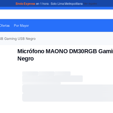
Envío Express
en 1 hora · Solo Lima Metropolitana
*Ver legales
Ofertas
Por Mayor
B Gaming USB Negro
Micrófono MAONO DM30RGB Gami
Negro