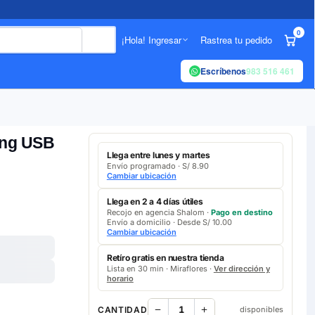
0
¡Hola! Ingresar
Rastrea tu pedido
Escríbenos
983 516 461
ng USB
Llega entre lunes y martes
Envío programado · S/ 8.90
Cambiar ubicación
Llega en 2 a 4 días útiles
Recojo en agencia Shalom ·
Pago en destino
Envío a domicilio · Desde S/ 10.00
Cambiar ubicación
Retíro gratis en nuestra tienda
Lista en 30 min · Miraflores ·
Ver dirección y
horario
CANTIDAD
disponibles