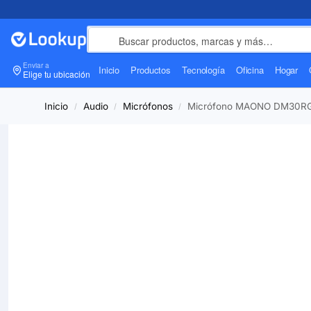
Enviar a
Inicio
Productos
Tecnología
Oficina
Hogar
Elige tu ubicación
Inicio
Audio
Micrófonos
Micrófono MAONO DM30RG
/
/
/