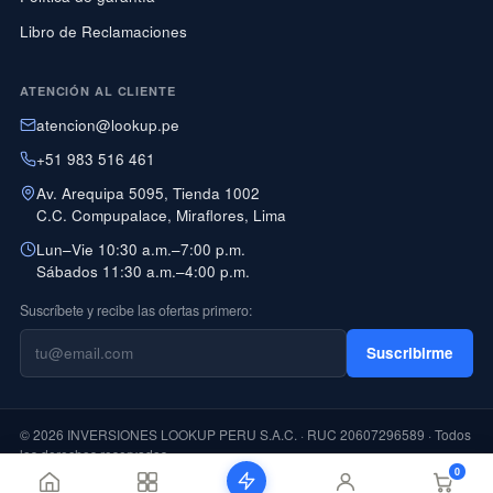
Libro de Reclamaciones
ATENCIÓN AL CLIENTE
atencion@lookup.pe
+51 983 516 461
Av. Arequipa 5095, Tienda 1002
C.C. Compupalace, Miraflores, Lima
Lun–Vie 10:30 a.m.–7:00 p.m.
Sábados 11:30 a.m.–4:00 p.m.
Suscríbete y recibe las ofertas primero:
Suscribirme
© 2026 INVERSIONES LOOKUP PERU S.A.C. · RUC 20607296589 · Todos
los derechos reservados
0
PAGO CON YAPE DISPONIBLE